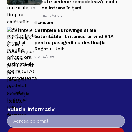
rute aeriene remodelează modul
de intrare în țară
04/07/2026
GHIDURI
Cerințele Eurowings și ale
autorităților britanice privind ETA
pentru pasagerii cu destinația
Regatul Unit
28/06/2026
Buletin informativ