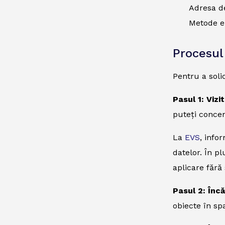
Adresa de
Metode el
Procesul
Pentru a soli
Pasul 1: Vizi
puteți concen
La
EVS
, info
datelor. În p
aplicare fără 
Pasul 2: Înc
obiecte în spa