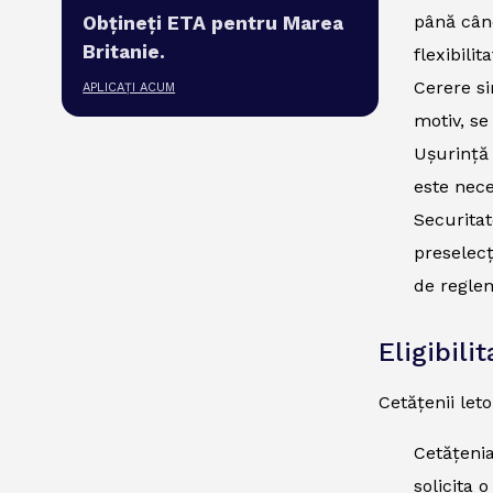
până când
Obțineți ETA pentru Marea
Britanie.
flexibili
Cerere si
APLICAȚI ACUM
motiv, se
Ușurință 
este nece
Securitat
preselecț
de regle
Eligibili
Cetățenii let
Cetățenia
solicita 