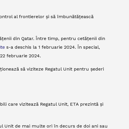
ontrol al frontierelor și să îmbunătățească
enii din Qatar. Între timp, pentru cetățenii din
ite
s-a deschis la 1 februarie 2024. În special,
 22 februarie 2024.
nționează să viziteze Regatul Unit pentru șederi
bili care vizitează Regatul Unit, ETA prezintă și
atul Unit de mai multe ori în decurs de doi ani sau