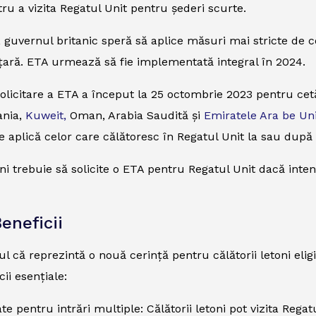
tru a vizita Regatul Unit pentru șederi scurte.
, guvernul britanic speră să aplice măsuri mai stricte de c
n țară. ETA urmează să fie implementată integral în 2024.
olicitare a ETA a început la 25 octombrie 2023 pentru cetăț
ania,
Kuweit,
Oman, Arabia Saudită și
Emiratele Ara be Un
e aplică celor care călătoresc în Regatul Unit la sau după
oni trebuie să solicite o ETA pentru Regatul Unit dacă inte
eneficii
l că reprezintă o nouă cerință pentru călătorii letoni eligi
ii esențiale:
tate pentru intrări multiple: Călătorii letoni pot vizita Reg