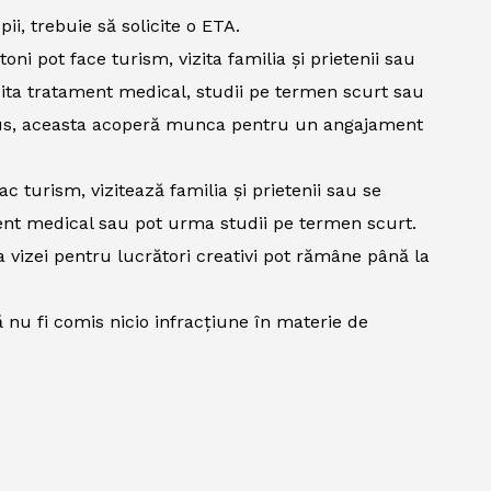
opii, trebuie să solicite o ETA.
oni pot face turism, vizita familia și prietenii sau
icita tratament medical, studii pe termen scurt sau
n plus, aceasta acoperă munca pentru un angajament
c turism, vizitează familia și prietenii sau se
ment medical sau pot urma studii pe termen scurt.
a vizei pentru lucrători creativi pot rămâne până la
 nu fi comis nicio infracțiune în materie de