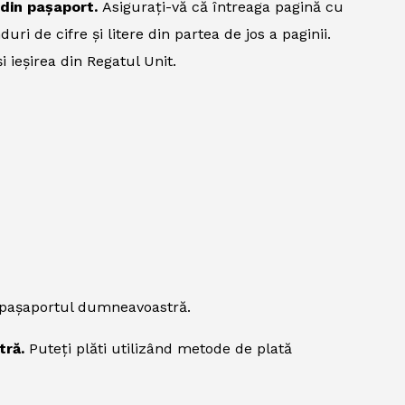
i din pașaport.
Asigurați-vă că întreaga pagină cu
uri de cifre și litere din partea de jos a paginii.
i ieșirea din Regatul Unit.
n pașaportul dumneavoastră.
tră.
Puteți plăti utilizând metode de plată