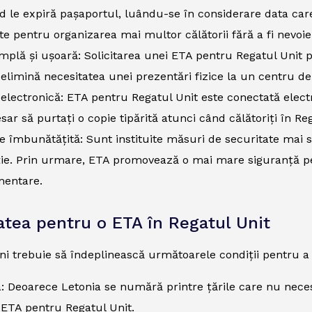
 le expiră pașaportul, luându-se în considerare data care
tate pentru organizarea mai multor călătorii fără a fi nevoie
mplă și ușoară: Solicitarea unei ETA pentru Regatul Unit po
 elimină necesitatea unei prezentări fizice la un centru de 
electronică: ETA pentru Regatul Unit este conectată elect
sar să purtați o copie tipărită atunci când călătoriți în Reg
e îmbunătățită: Sunt instituite măsuri de securitate mai st
ie. Prin urmare, ETA promovează o mai mare siguranță pen
mentare.
tatea pentru o ETA în Regatul Unit
oni trebuie să îndeplinească următoarele condiții pentru a 
: Deoarece Letonia se numără printre țările care nu necesi
o ETA pentru Regatul Unit.