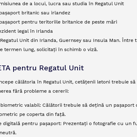
misiunea de a locui, lucra sau studia în Regatul Unit
pașaport britanic sau irlandez
pașaport pentru teritoriile britanice de peste mări
ezident legal în Irlanda
n Regatul Unit din Irlanda, Guernsey sau Insula Man. Între
pe termen lung, solicitați în schimb o viză.
ETA pentru Regatul Unit
începe călătoria în Regatul Unit, cetățenii letoni trebuie 
nerea fără probleme a cererii:
biometric valabil: Călătorii trebuie să dețină un pașaport
ometric pe coperta din față.
e digitală pentru pașaport: Prezentați o fotografie cu un f
neutră.