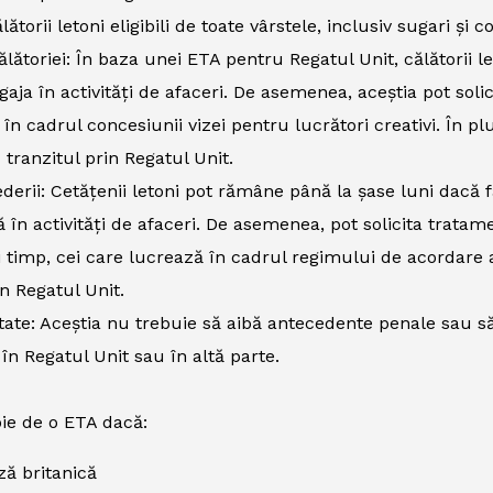
lătorii letoni eligibili de toate vârstele, inclusiv sugari și c
ălătoriei: În baza unei ETA pentru Regatul Unit, călătorii let
gaja în activități de afaceri. De asemenea, aceștia pot sol
 în cadrul concesiunii vizei pentru lucrători creativi. Î
u tranzitul prin Regatul Unit.
derii: Cetățenii letoni pot rămâne până la șase luni dacă fa
 în activități de afaceri. De asemenea, pot solicita trata
i timp, cei care lucrează în cadrul regimului de acordare 
în Regatul Unit.
tate: Aceștia nu trebuie să aibă antecedente penale sau să
 în Regatul Unit sau în altă parte.
ie de o ETA dacă:
iză britanică