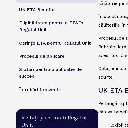
călătorie pen
UK ETA Beneficii
În acest sens
Eligibilitatea pentru o ETA în
călătoriile î
Regatul Unit
Procesul de s
Cerințe ETA pentru Regatul Unit
Bahrain, Iord
acest lucru s
Procesul de aplicare
Cetățenii let
Sfaturi pentru o aplicație de
succes
scurte.
UK ETA B
Întrebări frecvente
Pe lângă faptu
câteva benefic
Vizitați și explorați Regatul
Unit.
Flexibili