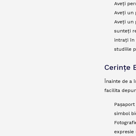
Aveți per
Aveți un 
Aveți un 
sunteți r
intrați î
studiile 
Cerințe 
Înainte de a 
facilita depu
Pașaport 
simbol bi
Fotografi
expresie 