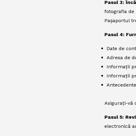
Pasul 3: Înc
fotografia de 
Pașaportul tre
Pasul 4: Furn
Date de con
Adresa de d
Informații p
Informații p
Antecedente
Asigurați-vă 
Pasul 5: Rev
electronică a