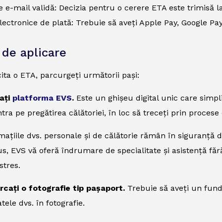
 e-mail validă: Decizia pentru o cerere ETA este trimisă la
ectronice de plată: Trebuie să aveți Apple Pay, Google Pay
 de aplicare
cita o ETA, parcurgeți următorii pași:
tați
platforma EVS
.
Este un ghișeu digital unic care simpli
tra pe pregătirea călătoriei, în loc să treceți prin proces
rmațiile dvs. personale și de călătorie rămân în siguranță d
lus, EVS vă oferă îndrumare de specialitate și asistență făr
stres.
ărcați o fotografie tip pașaport.
Trebuie să aveți un fund
tele dvs. în fotografie.