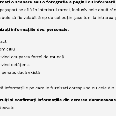
ărcați o scanare sau o fotografie a paginii cu informați
pașaport se află în interiorul ramei, inclusiv cele două rând
buie să fie valabil timp de cel puțin șase luni la intrarea ș
izați informațiile dvs. personale.
tact
omiciliu
rivind ocuparea forței de muncă
rivind cetățenia
 penale, dacă există
că informațiile pe care le furnizați corespund cu cele di
izuiți și confirmați informațiile din cererea dumneavoas
decvate.