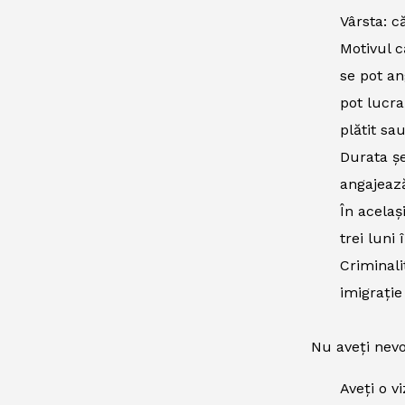
Vârsta: că
Motivul c
se pot an
pot lucra
plătit sa
Durata șe
angajează
În acelaș
trei luni 
Criminali
imigrație
Nu aveți nevo
Aveți o v