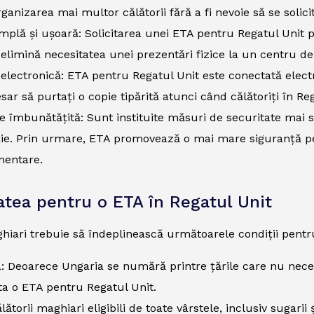
ganizarea mai multor călătorii fără a fi nevoie să se solici
mplă și ușoară: Solicitarea unei ETA pentru Regatul Unit po
 elimină necesitatea unei prezentări fizice la un centru de 
electronică: ETA pentru Regatul Unit este conectată elect
sar să purtați o copie tipărită atunci când călătoriți în Reg
e îmbunătățită: Sunt instituite măsuri de securitate mai st
ie. Prin urmare, ETA promovează o mai mare siguranță pen
mentare.
tatea pentru o ETA în Regatul Unit
hiari trebuie să îndeplinească următoarele condiții pentru
: Deoarece Ungaria se numără printre țările care nu neces
ita o ETA pentru Regatul Unit.
lătorii maghiari eligibili de toate vârstele, inclusiv sugarii ș