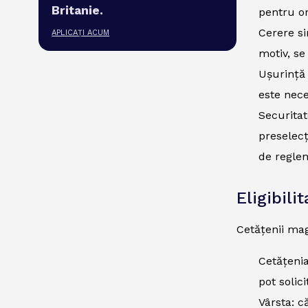
Britanie.
pentru or
Cerere si
APLICAȚI ACUM
motiv, se
Ușurință 
este nece
Securitat
preselecț
de regle
Eligibili
Cetățenii mag
Cetățenia
pot solic
Vârsta: că