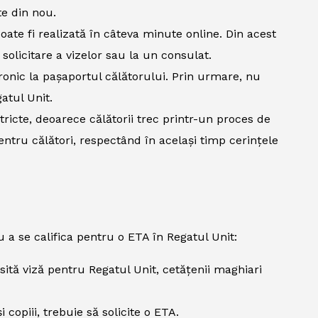
te din nou.
ate fi realizată în câteva minute online. Din acest
solicitare a vizelor sau la un consulat.
ronic la pașaportul călătorului. Prin urmare, nu
atul Unit.
ricte, deoarece călătorii trec printr-un proces de
tru călători, respectând în același timp cerințele
 a se califica pentru o ETA în Regatul Unit:
ită viză pentru Regatul Unit, cetățenii maghiari
i copiii, trebuie să solicite o ETA.