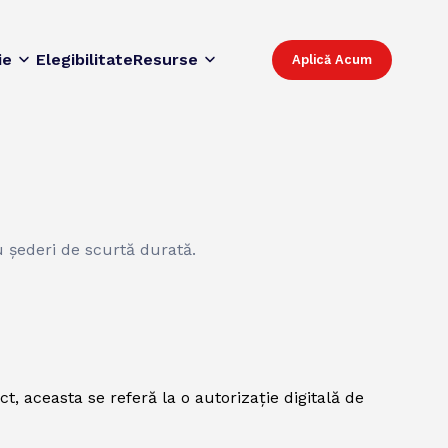
ie
Elegibilitate
Resurse
Aplică Acum
ru șederi de scurtă durată.
, aceasta se referă la o autorizație digitală de