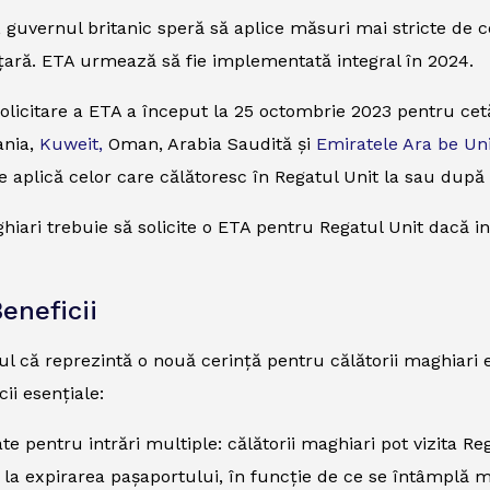
, guvernul britanic speră să aplice măsuri mai stricte de c
n țară. ETA urmează să fie implementată integral în 2024.
olicitare a ETA a început la 25 octombrie 2023 pentru cetăț
ania,
Kuweit,
Oman, Arabia Saudită și
Emiratele Ara be Un
e aplică celor care călătoresc în Regatul Unit la sau după
hiari trebuie să solicite o ETA pentru Regatul Unit dacă i
eneficii
ul că reprezintă o nouă cerință pentru călătorii maghiari el
ii esențiale:
tate pentru intrări multiple: călătorii maghiari pot vizita R
la expirarea pașaportului, în funcție de ce se întâmplă mai