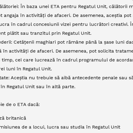
ălătoriei: În baza unei ETA pentru Regatul Unit, călătorii ma
t angaja în activități de afaceri. De asemenea, aceștia pot
ucra în cadrul concesiunii vizei pentru lucrători creativi
t plătit sau tranzitul prin Regatul Unit.
derii: Cetățenii maghiari pot rămâne până la șase luni dacă
 în activități de afaceri. De asemenea, pot solicita trata
i timp, cei care lucrează în cadrul programului de acordar
rei luni în Regatul Unit.
tate: Aceștia nu trebuie să aibă antecedente penale sau să
 în Regatul Unit sau în altă parte.
ie de o ETA dacă:
iză britanică
misiunea de a locui, lucra sau studia în Regatul Unit