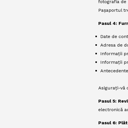
fotografia de 
Pașaportul tre
Pasul 4: Furn
Date de con
Adresa de d
Informații p
Informații p
Antecedente
Asigurați-vă 
Pasul 5: Rev
electronică a
Pasul 6: Plăt