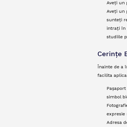
Aveți un 
Aveți un 
sunteți r
intrați î
studiile 
Cerințe 
Înainte de a 
facilita apli
Pașaport 
simbol bi
Fotografi
expresie 
Adresa de