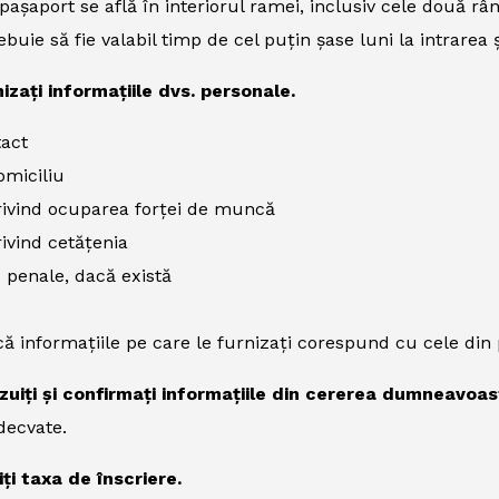
pașaport se află în interiorul ramei, inclusiv cele două rând
buie să fie valabil timp de cel puțin șase luni la intrarea ș
izați informațiile dvs. personale.
tact
omiciliu
rivind ocuparea forței de muncă
rivind cetățenia
 penale, dacă există
că informațiile pe care le furnizați corespund cu cele di
izuiți și confirmați informațiile din cererea dumneavoas
decvate.
iți taxa de înscriere.