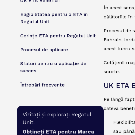
UK ETA Beneficii
În acest sens
Eligibilitatea pentru o ETA în
călătoriile î
Regatul Unit
Procesul de s
Cerințe ETA pentru Regatul Unit
Bahrain, Iord
acest lucru s
Procesul de aplicare
Cetățenii mag
Sfaturi pentru o aplicație de
succes
scurte.
UK ETA B
Întrebări frecvente
Pe lângă fapt
câteva benefic
Vizitați și explorați Regatul
Unit.
Flexibili
sau până 
Obțineți ETA pentru Marea