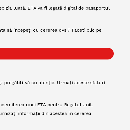
cizia luată. ETA va fi legată digital de pașaportul
ata să începeți cu cererea dvs.? Faceți clic pe
i pregătiți-vă cu atenție. Urmați aceste sfaturi
a neemiterea unei ETA pentru Regatul Unit.
urnizați informații din acestea în cererea