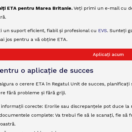
miți ETA pentru Marea Britanie.
Veți primi un e-mail cu de
ră.
 un suport eficient, fiabil și profesional cu
EVS
. Sunteți g
i jos pentru a vă obține ETA.
Aplicați acum
pentru o aplicație de succes
sigura o cerere ETA în Regatul Unit de succes, planificați ș
re fără probleme și fără griji.
 informații corecte: Erorile sau discrepanțele pot duce l
 documentele complete: Va trebui fie să le scanați, fie să f
astră.