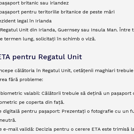
pașaport britanic sau irlandez
pașaport pentru teritoriile britanice de peste mări
ezident legal în Irlanda
n Regatul Unit din Irlanda, Guernsey sau Insula Man. Între
pe termen lung, solicitați în schimb o viză.
ETA pentru Regatul Unit
începe călătoria în Regatul Unit, cetățenii maghiari trebu
carea fără probleme:
biometric valabil: Călătorii trebuie să dețină un pașaport
ometric pe coperta din față.
e digitală pentru pașaport: Prezentați o fotografie cu un f
neutră.
 e-mail validă: Decizia pentru o cerere ETA este trimisă la