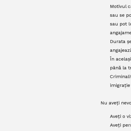
Motivul c
sau se po
sau pot l
angajamen
Durata șe
angajează
În acelaș
până la t
Criminali
imigrație
Nu aveți nevo
Aveți o v
Aveți per