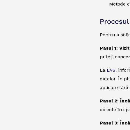
Metode el
Procesul
Pentru a soli
Pasul 1: Vizi
puteți concen
La
EVS
, info
datelor. În p
aplicare fără 
Pasul 2: Înc
obiecte în spa
Pasul 3: Înc