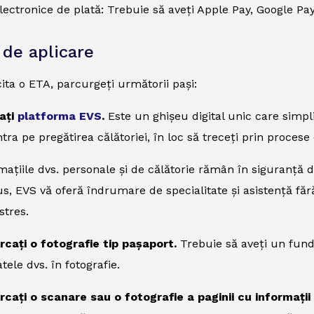
ectronice de plată: Trebuie să aveți Apple Pay, Google Pay
 de aplicare
cita o ETA, parcurgeți următorii pași:
tați
platforma EVS
.
Este un ghișeu digital unic care simpli
tra pe pregătirea călătoriei, în loc să treceți prin proces
rmațiile dvs. personale și de călătorie rămân în siguranță d
lus, EVS vă oferă îndrumare de specialitate și asistență făr
stres.
ărcați o fotografie tip pașaport.
Trebuie să aveți un fund
tele dvs. în fotografie.
ărcați o scanare sau o fotografie a paginii cu informați