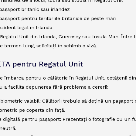
misiunea de a locui, lucra sau studia în Regatul Unit
pașaport britanic sau irlandez
pașaport pentru teritoriile britanice de peste mări
ezident legal în Irlanda
n Regatul Unit din Irlanda, Guernsey sau Insula Man. Între
pe termen lung, solicitați în schimb o viză.
ETA pentru Regatul Unit
se îmbarca pentru o călătorie în Regatul Unit, cetățenii d
u a facilita depunerea fără probleme a cererii:
biometric valabil: Călătorii trebuie să dețină un pașaport
ometric pe coperta din față.
e digitală pentru pașaport: Prezentați o fotografie cu un f
neutră.