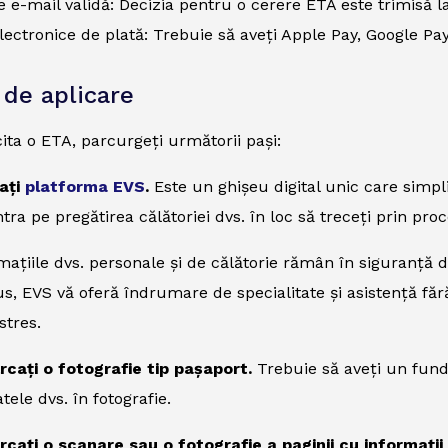
 e-mail validă: Decizia pentru o cerere ETA este trimisă la
ectronice de plată: Trebuie să aveți Apple Pay, Google Pay
 de aplicare
cita o ETA, parcurgeți următorii pași:
tați
platforma EVS
.
Este un ghișeu digital unic care simpli
tra pe pregătirea călătoriei dvs. în loc să treceți prin pr
rmațiile dvs. personale și de călătorie rămân în siguranță d
lus, EVS vă oferă îndrumare de specialitate și asistență făr
stres.
rcați o fotografie tip pașaport.
Trebuie să aveți un fund
tele dvs. în fotografie.
rcați o scanare sau o fotografie a paginii cu informații