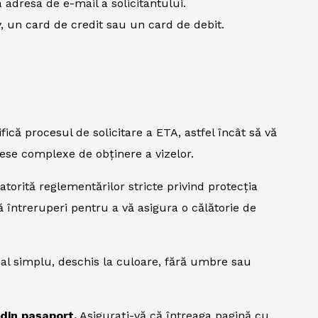
 adresa de e-mail a solicitantului.
, un card de credit sau un card de debit.
fică procesul de solicitare a ETA, astfel încât să vă
ocese complexe de obținere a vizelor.
atorită reglementărilor stricte privind protecția
ă întreruperi pentru a vă asigura o călătorie de
al simplu, deschis la culoare, fără umbre sau
 din pașaport.
Asigurați-vă că întreaga pagină cu