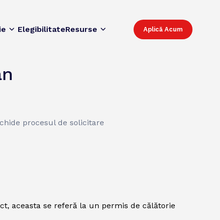
ie
Elegibilitate
Resurse
Aplică Acum
an
schide procesul de solicitare
t, aceasta se referă la un permis de călătorie