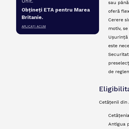
Unit.
sau până 
Obțineți ETA pentru Marea
oferă fle
Britanie.
Cerere si
APLICAȚI ACUM
motiv, se
Ușurință 
este nece
Securitat
preselecț
de regle
Eligibili
Cetățenii din
Cetățenia
Antigua p