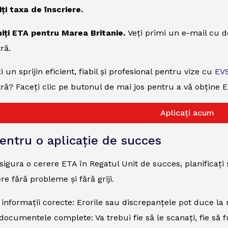
iți taxa de înscriere.
miți ETA pentru Marea Britanie.
Veți primi un e-mail cu de
ră.
un sprijin eficient, fiabil și profesional pentru vize cu
EV
? Faceți clic pe butonul de mai jos pentru a vă obține E
Aplicați acum
pentru o aplicație de succes
sigura o cerere ETA în Regatul Unit de succes, planificați ș
re fără probleme și fără griji.
 informații corecte: Erorile sau discrepanțele pot duce l
 documentele complete: Va trebui fie să le scanați, fie să f