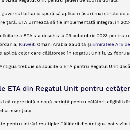
u a vizita Regatul Unit pentru șederi de scurtă durată.
, guvernul britanic speră să aplice măsuri mai stricte de c
ătre țară. ETA urmează să fie implementată integral în 202
olicitare a ETA s-a deschis la 25 octombrie 2023 pentru res
Iordania,
Kuweit,
Oman, Arabia Saudită și
Emiratele Ara be
e aplică celor care călătoresc în Regatul Unit la 22 febru
 Antigua trebuie să solicite o ETA pentru Regatul Unit dac
.
ile ETA din Regatul Unit pentru cetățen
ul că reprezintă o nouă cerință pentru călătorii eligibili d
ficii esențiale:
tate pentru intrări multiple: Călătorii din Antigua pot vizit