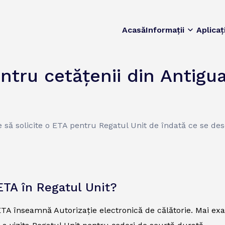
Acasă
Informații
Aplicaț
ntru cetățenii din Antigu
pe să solicite o ETA pentru Regatul Unit de îndată ce se de
ETA în Regatul Unit?
TA înseamnă Autorizație electronică de călătorie. Mai exac