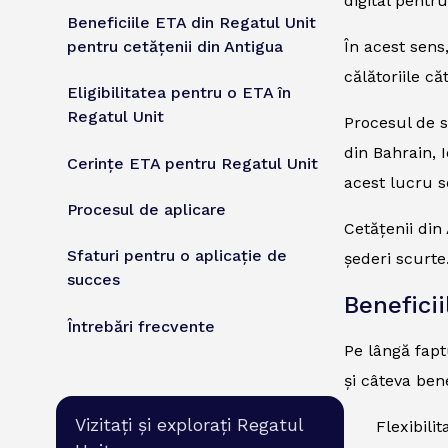
digital pentr
Beneficiile ETA din Regatul Unit
pentru cetățenii din Antigua
În acest sens
călătoriile c
Eligibilitatea pentru o ETA în
Regatul Unit
Procesul de s
din Bahrain, 
Cerințe ETA pentru Regatul Unit
acest lucru s
Procesul de aplicare
Cetățenii din
Sfaturi pentru o aplicație de
șederi scurte
succes
Benefici
Întrebări frecvente
Pe lângă fapt
și câteva bene
Vizitați și explorați Regatul
Flexibili