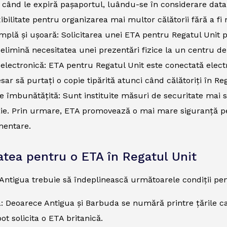
când le expiră pașaportul, luându-se în considerare data
xibilitate pentru organizarea mai multor călătorii fără a fi 
mplă și ușoară: Solicitarea unei ETA pentru Regatul Unit po
 elimină necesitatea unei prezentări fizice la un centru de 
electronică: ETA pentru Regatul Unit este conectată elect
sar să purtați o copie tipărită atunci când călătoriți în Reg
e îmbunătățită: Sunt instituite măsuri de securitate mai st
ie. Prin urmare, ETA promovează o mai mare siguranță pen
mentare.
tatea pentru o ETA în Regatul Unit
 Antigua trebuie să îndeplinească următoarele condiții pen
: Deoarece Antigua și Barbuda se numără printre țările car
ot solicita o ETA britanică.