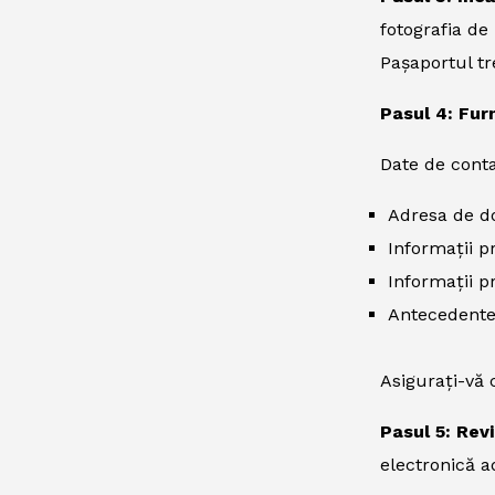
fotografia de 
Pașaportul tre
Pasul 4: Furn
Date de cont
Adresa de d
Informații p
Informații p
Antecedente
Asigurați-vă 
Pasul 5: Rev
electronică a