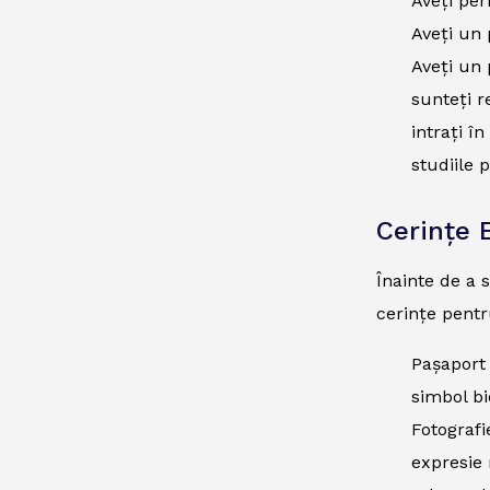
Aveți per
Aveți un 
Aveți un 
sunteți r
intrați î
studiile 
Cerințe 
Înainte de a 
cerințe pentr
Pașaport 
simbol bi
Fotografi
expresie 