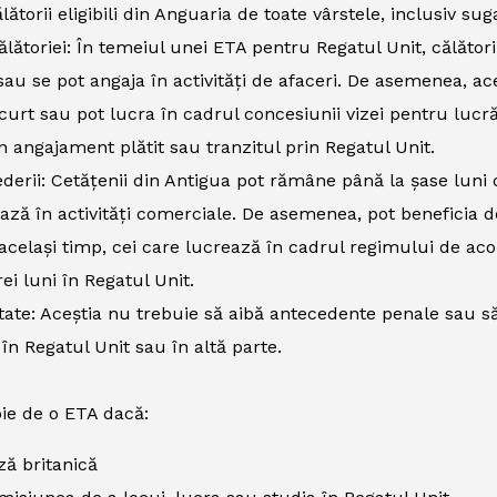
lătorii eligibili din Anguaria de toate vârstele, inclusiv suga
ălătoriei: În temeiul unei ETA pentru Regatul Unit, călătorii
 sau se pot angaja în activități de afaceri. De asemenea, ac
urt sau pot lucra în cadrul concesiunii vizei pentru lucră
 angajament plătit sau tranzitul prin Regatul Unit.
derii: Cetățenii din Antigua pot rămâne până la șase luni d
ază în activități comerciale. De asemenea, pot beneficia
 același timp, cei care lucrează în cadrul regimului de aco
rei luni în Regatul Unit.
tate: Aceștia nu trebuie să aibă antecedente penale sau să
 în Regatul Unit sau în altă parte.
ie de o ETA dacă:
iză britanică