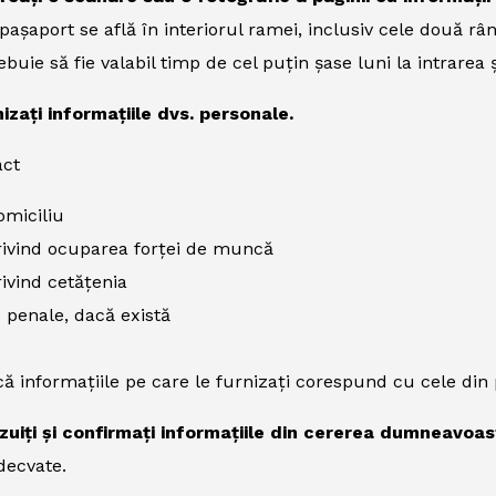
pașaport se află în interiorul ramei, inclusiv cele două rând
buie să fie valabil timp de cel puțin șase luni la intrarea ș
izați informațiile dvs. personale.
act
omiciliu
rivind ocuparea forței de muncă
rivind cetățenia
 penale, dacă există
că informațiile pe care le furnizați corespund cu cele di
izuiți și confirmați informațiile din cererea dumneavoas
decvate.