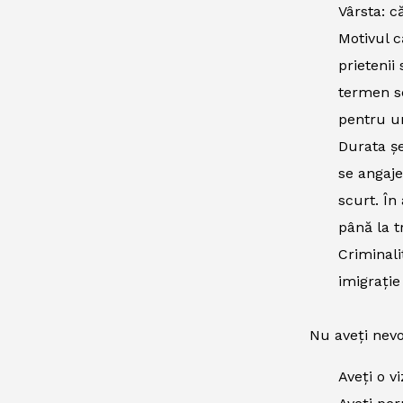
Vârsta: că
Motivul c
prietenii
termen sc
pentru un
Durata șe
se angaje
scurt. În
până la t
Criminali
imigrație
Nu aveți nevo
Aveți o v