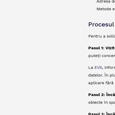
Adresa de
Metode el
Procesul
Pentru a soli
Pasul 1: Vizi
puteți concen
La
EVS
, info
datelor. În p
aplicare fără 
Pasul 2: Încă
obiecte în spa
Pasul 3: Încă