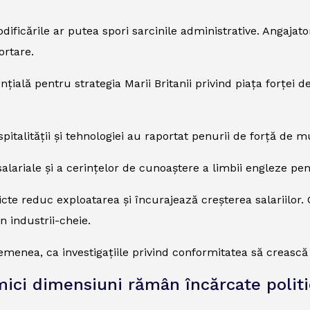
ificările ar putea spori sarcinile administrative. Angajato
ortare.
ențială pentru strategia Marii Britanii privind piața forțe
 ospitalității și tehnologiei au raportat penurii de forță de 
lariale și a cerințelor de cunoaștere a limbii engleze pentr
cte reduc exploatarea și încurajează creșterea salariilor. C
n industrii-cheie.
emenea, ca investigațiile privind conformitatea să crească 
mici dimensiuni rămân încărcate politi