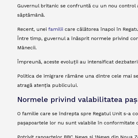
Guvernul britanic se confruntă cu un nou control a
săptămână.
Recent, unei
familii
care călătorea înapoi în Regatu
Între timp, guvernul a înăsprit normele privind conf
Mânecii.
Împreună, aceste evoluții au intensificat dezbateril
Politica de imigrare rămâne una dintre cele mai sen
atragă atenția publicului.
Normele privind valabilitatea pa
O familie care se îndrepta spre Regatul Unit s-a c
pașapoartele lor nu sunt valabile în conformitate 
Potrivit rapoartelor BBC News și 1News din Noua Ze