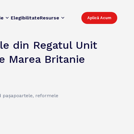
ie
Elegibilitate
Resurse
Aplică Acum
le din Regatul Unit
ce Marea Britanie
ind pașapoartele, reformele