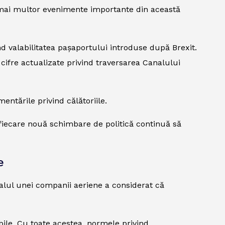
ma mai multor evenimente importante din această
nd valabilitatea pașaportului introduse după Brexit.
 cifre actualizate privind traversarea Canalului
entările privind călătoriile.
, fiecare nouă schimbare de politică continuă să
e
alul unei companii aeriene a considerat că
ile. Cu toate acestea, normele privind