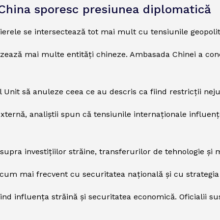
i China sporesc presiunea diplomatică
ierele se intersectează tot mai mult cu tensiunile geopolit
e vizează mai multe entități chineze. Ambasada Chinei a c
 Unit să anuleze ceea ce au descris ca fiind restricții nejus
ternă, analiștii spun că tensiunile internaționale influenț
ra investițiilor străine, transferurilor de tehnologie și m
acum mai frecvent cu securitatea națională și cu strategia
ivind influența străină și securitatea economică. Oficialii 