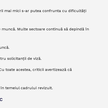
rii mai mici s-ar putea confrunta cu dificultăți
i de muncă. Multe sectoare continuă să depindă în
muncă.
u solicitanții de viză.
u toate acestea, criticii avertizează că
în temeiul cadrului revizuit.
c