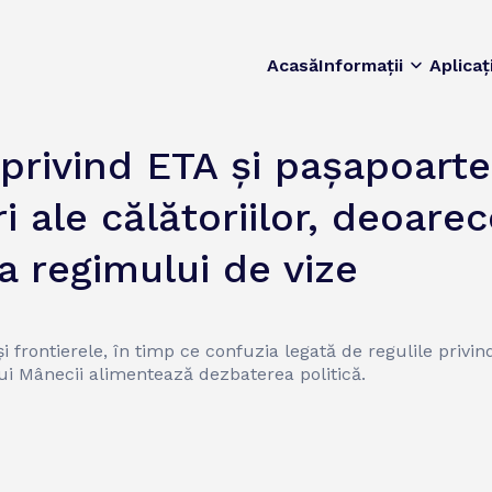
Acasă
Informații
Aplicaț
privind ETA și pașapoarte
 ale călătoriilor, deoare
a regimului de vize
 și frontierele, în timp ce confuzia legată de regulile priv
ului Mânecii alimentează dezbaterea politică.