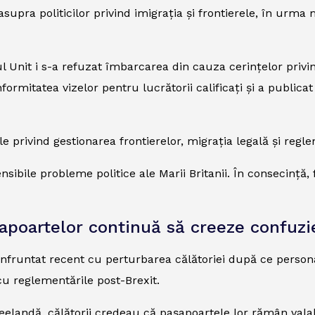
supra politicilor privind imigrația și frontierele, în ur
l Unit i s-a refuzat îmbarcarea din cauza cerințelor privi
ormitatea vizelor pentru lucrătorii calificați și a publicat
e privind gestionarea frontierelor, migrația legală și reglem
sibile probleme politice ale Marii Britanii. În consecință
șapoartelor continuă să creeze confuzi
onfruntat recent cu perturbarea călătoriei după ce person
cu reglementările post-Brexit.
elandă, călătorii credeau că pașapoartele lor rămân valab