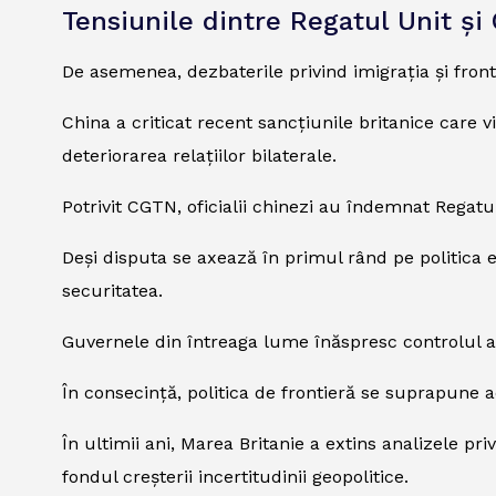
Tensiunile dintre Regatul Unit ș
De asemenea, dezbaterile privind imigrația și front
China a criticat recent sancțiunile britanice car
deteriorarea relațiilor bilaterale.
Potrivit CGTN, oficialii chinezi au îndemnat Regatul
Deși disputa se axează în primul rând pe politica ex
securitatea.
Guvernele din întreaga lume înăspresc controlul asup
În consecință, politica de frontieră se suprapune 
În ultimii ani, Marea Britanie a extins analizele pr
fondul creșterii incertitudinii geopolitice.