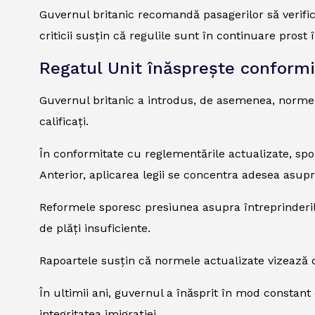
Guvernul britanic recomandă pasagerilor să verifice
criticii susțin că regulile sunt în continuare prost 
Regatul Unit înăsprește conformita
Guvernul britanic a introdus, de asemenea, norm
calificați.
În conformitate cu reglementările actualizate, spo
Anterior, aplicarea legii se concentra adesea asupr
Reformele sporesc presiunea asupra întreprinderilo
de plăți insuficiente.
Rapoartele susțin că normele actualizate vizează c
În ultimii ani, guvernul a înăsprit în mod constant
integritatea imigrației.