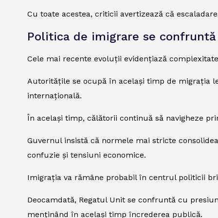
Cu toate acestea, criticii avertizează că escalada
Politica de imigrare se confruntă
Cele mai recente evoluții evidențiază complexitatea
Autoritățile se ocupă în același timp de migrația 
internațională.
În același timp, călătorii continuă să navigheze pr
Guvernul insistă că normele mai stricte consolidează
confuzie și tensiuni economice.
Imigrația va rămâne probabil în centrul politicii br
Deocamdată, Regatul Unit se confruntă cu presiuni t
menținând în același timp încrederea publică.