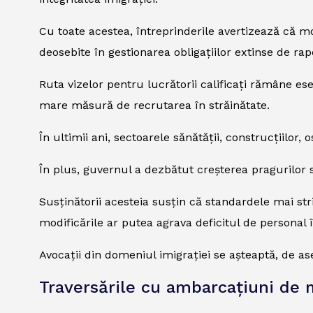
Cu toate acestea, întreprinderile avertizează că mod
deosebite în gestionarea obligațiilor extinse de rap
Ruta vizelor pentru lucrătorii calificați rămâne es
mare măsură de recrutarea în străinătate.
În ultimii ani, sectoarele sănătății, construcțiilor,
În plus, guvernul a dezbătut creșterea pragurilor sa
Susținătorii acesteia susțin că standardele mai stri
modificările ar putea agrava deficitul de personal î
Avocații din domeniul imigrației se așteaptă, de as
Traversările cu ambarcațiuni de 