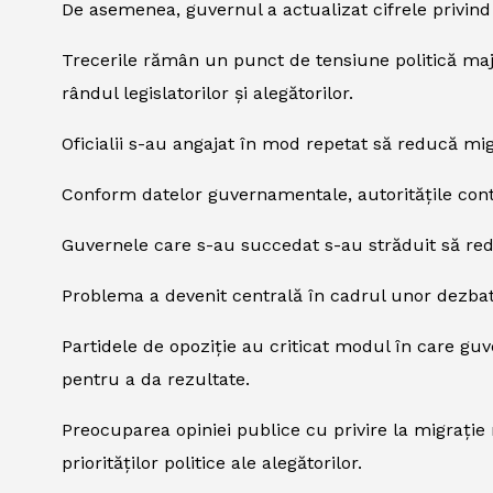
De asemenea, guvernul a actualizat cifrele privind
Trecerile rămân un punct de tensiune politică major
rândul legislatorilor și alegătorilor.
Oficialii s-au angajat în mod repetat să reducă migr
Conform datelor guvernamentale, autoritățile conti
Guvernele care s-au succedat s-au străduit să reduc
Problema a devenit centrală în cadrul unor dezbater
Partidele de opoziție au criticat modul în care guv
pentru a da rezultate.
Preocuparea opiniei publice cu privire la migrație
priorităților politice ale alegătorilor.