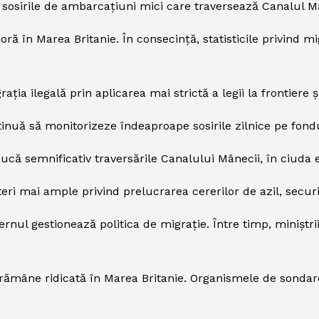
 sosirile de ambarcațiuni mici care traversează Canalul M
ă în Marea Britanie. În consecință, statisticile privind m
ația ilegală prin aplicarea mai strictă a legii la frontiere 
nuă să monitorizeze îndeaproape sosirile zilnice pe fondul
ă semnificativ traversările Canalului Mânecii, în ciuda ext
i mai ample privind prelucrarea cererilor de azil, securit
ernul gestionează politica de migrație. Între timp, minișt
 rămâne ridicată în Marea Britanie. Organismele de sondar