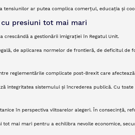
rea tensiunilor ar putea complica comerțul, educația și coo
 cu presiuni tot mai mari
 crescândă a gestionării imigrației în Regatul Unit.
legală, de aplicarea normelor de frontieră, de deficitul de
intre reglementările complicate post-Brexit care afectează 
 integritatea sistemului și încrederea publică. Cu toate ac
itanice în perspectiva viitoarelor alegeri. În consecință, 
ot mai mari pentru a echilibra nevoile economice, securita