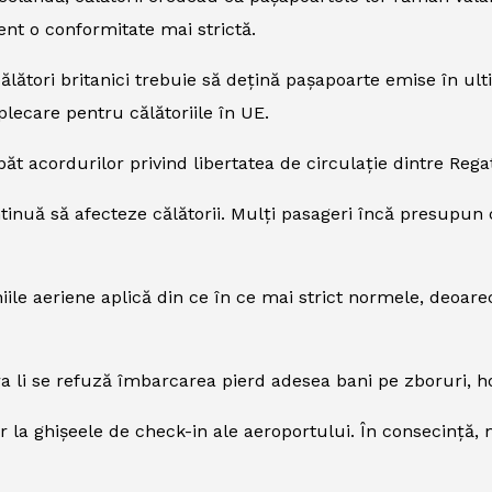
nt o conformitate mai strictă.
lători britanici trebuie să dețină pașapoarte emise în ulti
 plecare pentru călătoriile în UE.
t acordurilor privind libertatea de circulație dintre Reg
tinuă să afecteze călătorii. Mulți pasageri încă presupun 
niile aeriene aplică din ce în ce mai strict normele, deoare
ra li se refuză îmbarcarea pierd adesea bani pe zboruri, hot
 la ghișeele de check-in ale aeroportului. În consecință, 