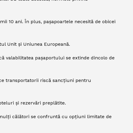
mii 10 ani. În plus, pașapoartele necesită de obicei
atul Unit și Uniunea Europeană.
că valabilitatea pașaportului se extinde dincolo de
ce transportatorii riscă sancțiuni pentru
eluri și rezervări preplătite.
mulți călători se confruntă cu opțiuni limitate de