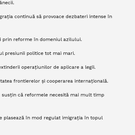
ânecii.
igrația continuă să provoace dezbateri intense în
și prin reforme în domeniul azilului.
 presiunii politice tot mai mari.
inderii operațiunilor de aplicare a legii.
atea frontierelor și cooperarea internațională.
rii susțin că reformele necesită mai mult timp
e plasează în mod regulat imigrația în topul