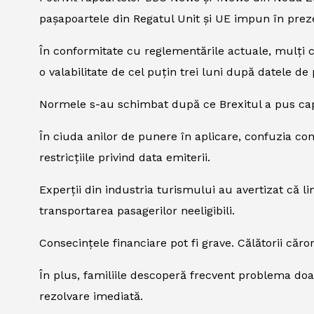
pașapoartele din Regatul Unit și UE impun în preze
În conformitate cu reglementările actuale, mulți că
o valabilitate de cel puțin trei luni după datele de
Normele s-au schimbat după ce Brexitul a pus capă
În ciuda anilor de punere în aplicare, confuzia con
restricțiile privind data emiterii.
Experții din industria turismului au avertizat că li
transportarea pasagerilor neeligibili.
Consecințele financiare pot fi grave. Călătorii căro
În plus, familiile descoperă frecvent problema doar
rezolvare imediată.