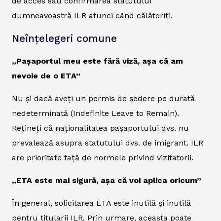
de acces sau confirmarea statutului
dumneavoastră ILR atunci când călătoriți.
Neînțelegeri comune
„Pașaportul meu este fără viză, așa că am
nevoie de o ETA”
Nu și dacă aveți un permis de ședere pe durată
nedeterminată (Indefinite Leave to Remain).
Rețineți că naționalitatea pașaportului dvs. nu
prevalează asupra statutului dvs. de imigrant. ILR
are prioritate față de normele privind vizitatorii.
„ETA este mai sigură, așa că voi aplica oricum”
În general, solicitarea ETA este inutilă și inutilă
pentru titularii ILR. Prin urmare, aceasta poate