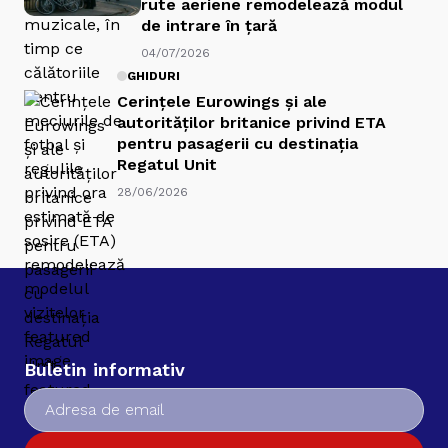
rute aeriene remodelează modul
de intrare în țară
04/07/2026
GHIDURI
Cerințele Eurowings și ale
autorităților britanice privind ETA
pentru pasagerii cu destinația
Regatul Unit
28/06/2026
Buletin informativ