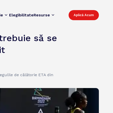
ie
Elegibilitate
Resurse
Aplică Acum
trebuie să se
it
gulile de călătorie ETA din