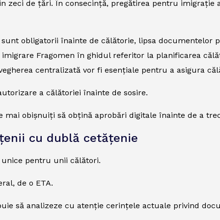
 zeci de țări. În consecință, pregătirea pentru imigrație 
unt obligatorii înainte de călătorie, lipsa documentelor p
 de imigrare Fragomen în ghidul referitor la planificarea c
gherea centralizată vor fi esențiale pentru a asigura călă
torizare a călătoriei înainte de sosire.
e mai obișnuiți să obțină aprobări digitale înainte de a tre
țenii cu dublă cetățenie
nice pentru unii călători.
eral, de o ETA.
buie să analizeze cu atenție cerințele actuale privind docu