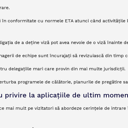
rare.
tori în conformitate cu normele ETA atunci când activitățile 
igația de a deține viză pot avea nevoie de o viză înainte de
agerii de echipe sunt încurajați să revizuiască din timp ce
ru delegațiile mari care provin din mai multe jurisdicții.
turba programele de călătorie, planurile de pregătire sau
u privire la aplicațiile de ultim mome
n ce mai mult pe vizitatori să abordeze cerințele de intrar