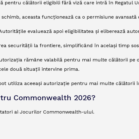
 pentru călătorii eligibili fără viză care intră în Regatul Un
n schimb, aceasta funcționează ca o permisiune avansată de
utoritățile evaluează apoi eligibilitatea și eliberează autor
 securității la frontiere, simplificând în același timp sosiri
 autorizația rămâne valabilă pentru mai multe călătorii pe 
cele două situații intervine prima.
t utiliza aceeași autorizație pentru mai multe călătorii în
entru Commonwealth 2026?
itatori ai Jocurilor Commonwealth-ului.