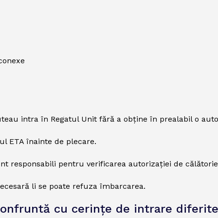
 conexe
uteau intra în Regatul Unit fără a obține în prealabil o auto
sul ETA înainte de plecare.
unt responsabili pentru verificarea autorizației de călători
necesară li se poate refuza îmbarcarea.
nfruntă cu cerințe de intrare diferit