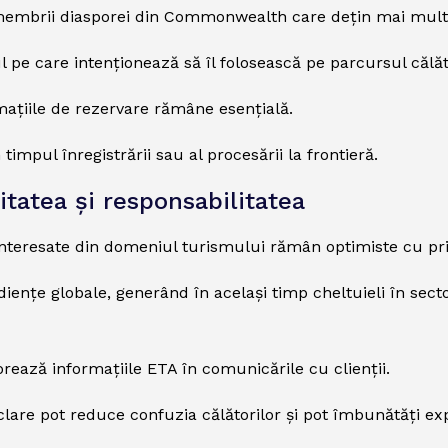
 membrii diasporei din Commonwealth care dețin mai mult
l pe care intenționează să îl folosească pe parcursul călăt
mațiile de rezervare rămâne esențială.
timpul înregistrării sau al procesării la frontieră.
tatea și responsabilitatea
 interesate din domeniul turismului rămân optimiste cu pri
ențe globale, generând în același timp cheltuieli în sectoar
rează informațiile ETA în comunicările cu clienții.
lare pot reduce confuzia călătorilor și pot îmbunătăți expe